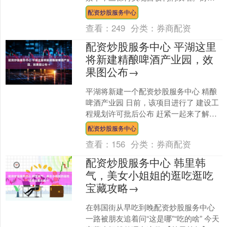
数据显示，报告期内公司实现营收58.16
配资炒股服务中心
亿元，同....
查看：
249
分类：
券商配资
配资炒股服务中心 平湖这里
将新建精酿啤酒产业园，效
果图公布→
平湖将新建一个配资炒股服务中心 精酿
啤酒产业园 日前，该项目进行了 建设工
程规划许可批后公布 赶紧一起来了解一
下 从平湖农业经济开发区了解到，该项
配资炒股服务中心
目位于广陈镇龙....
查看：
156
分类：
券商配资
配资炒股服务中心 韩里韩
气，美女小姐姐的逛吃逛吃
宝藏攻略→
在韩国街从早吃到晚配资炒股服务中心
一路被朋友追着问“这是哪”“吃的啥” 今天