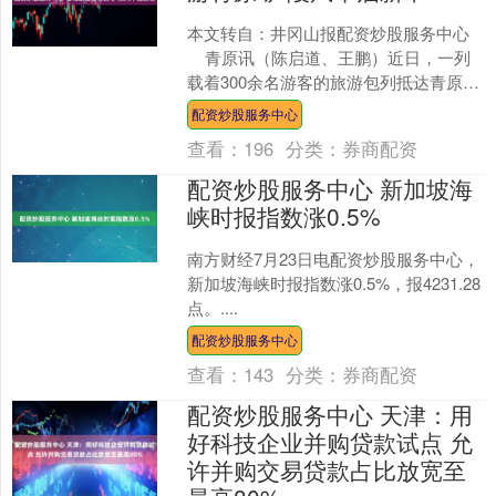
本文转自：井冈山报配资炒股服务中心
青原讯（陈启道、王鹏）近日，一列
载着300余名游客的旅游包列抵达青原
区。来自全国上百个城市的游客开启了
配资炒股服务中心
一段领略“文天....
查看：
196
分类：
券商配资
配资炒股服务中心 新加坡海
峡时报指数涨0.5%
南方财经7月23日电配资炒股服务中心，
新加坡海峡时报指数涨0.5%，报4231.28
点。....
配资炒股服务中心
查看：
143
分类：
券商配资
配资炒股服务中心 天津：用
好科技企业并购贷款试点 允
许并购交易贷款占比放宽至