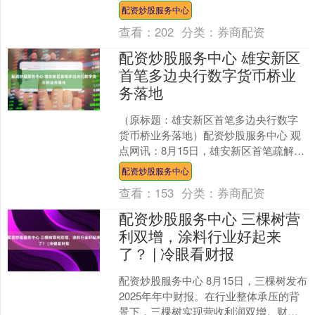
事出岔子，面对皇帝和满朝文武，他们
配资炒股服务中心
是手足无措还是急....
查看：
202
分类：
券商配资
配资炒股服务中心 雄安新区
首笔多边央行数字货币桥业
务落地
（原标题：雄安新区首笔多边央行数字
货币桥业务落地）配资炒股服务中心 观
点网讯：8月15日，雄安新区首笔疏解央
企多边央行数字货币桥业务在中国人民
配资炒股服务中心
银行雄安新区分行的....
查看：
153
分类：
券商配资
配资炒股服务中心 三棵树营
利双增，涂料行业好起来
了？ | 冷眼看财报
配资炒股服务中心 8月15日，三棵树发布
2025年年中财报。在行业整体承压的背
景下，三棵树实现营收利润双增。财报