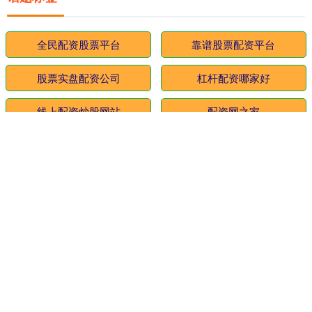
全民配资股票平台
靠谱股票配资平台
股票实盘配资公司
杠杆配资哪家好
线上配资炒股网站
配资网之家
网上配资门户网
炒股配资平台开户
配资行情网
股票怎样配资
银川股票配资
配资炒股服务中心
全部话题标签