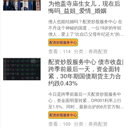
为他盖寺庙生女儿，现在后
悔吗_益姐_爱情_婚姻
僧人也能结婚吗？配资炒股服务中心 在
不丹这个神秘的国度，一位19岁的年轻
僧人，爱上了“比自己父母年纪还大”的北
京姑娘，为了爱情，他毅然还俗。 而38
配资炒股服务中心
岁的益姐只是....
查看：
114
分类：
券商配资
配资炒股服务中心 债市收盘|
跨季前最后一天，资金面转
紧，30年期国债期货主力合
约跌0.43%
今日是跨季前最后一天配资炒股服务中
心，资金面明显转紧，DR001利率上行
至1.5%。同时，最新出炉的6月官方制造
业PMI为49.7，前值49.5，制造业景气水
配资炒股服务中心
平....
查看：
169
分类：
券商配资