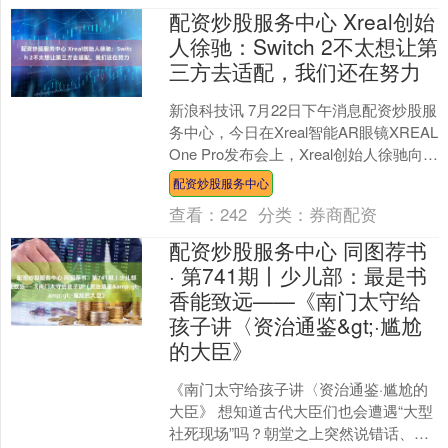
配资炒股服务中心 Xreal创始
人徐驰：Switch 2不太想让第
三方去适配，我们还在努力
新浪科技讯 7月22日下午消息配资炒股服
务中心，今日在Xreal智能AR眼镜XREAL
One Pro发布会上，Xreal创始人徐驰向新
浪科技等媒体表示，我们做....
配资炒股服务中心
查看：
242
分类：
券商配资
配资炒股服务中心 同图荐书
· 第741期丨少儿部：最是书
香能致远——《南门太守给
孩子讲〈资治通鉴&gt;·尴尬
的大臣》
《南门太守给孩子讲〈资治通鉴·尴尬的
大臣》 想知道古代大臣们也会遭遇“大型
社死现场”吗？朝堂之上突然说错话、办