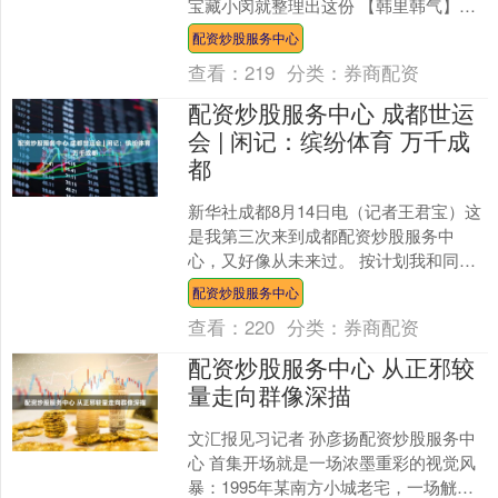
宝藏小闵就整理出这份 【韩里韩气】逛
吃指南 【必吃韩料】 牛旺烤肉店，把韩
配资炒股服务中心
综烤肉魂....
查看：
219
分类：
券商配资
配资炒股服务中心 成都世运
会 | 闲记：缤纷体育 万千成
都
新华社成都8月14日电（记者王君宝）这
是我第三次来到成都配资炒股服务中
心，又好像从未来过。 按计划我和同事
抵达后立刻针对成都世运会开幕式进行
配资炒股服务中心
前采。当我来到天府国....
查看：
220
分类：
券商配资
配资炒股服务中心 从正邪较
量走向群像深描
文汇报见习记者 孙彦扬配资炒股服务中
心 首集开场就是一场浓墨重彩的视觉风
暴：1995年某南方小城老宅，一场觥筹