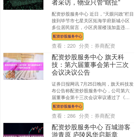
者采访，物业只管“瞎扯”
配资炒股服务中心 近日，“天眼问政”栏目
接到毕节市七星关区拓海学府新城小区
多位居民留言，小区房屋楼顶加盖违规
建设严重，房屋开裂、墙砖脱落、车库
配资炒股服务中心
漏水等质量问题频发....
查看：
220
分类：
券商配资
配资炒股服务中心 旗天科
技：第六届董事会第十三次
会议决议公告
证券日报网讯 7月25日晚间，旗天科技发
布公告称配资炒股服务中心，公司第六
届董事会第十三次会议审议通过了《关
于延长公司向特定对象发行股票股东大
配资炒股服务中心
会决议有效期的议案....
查看：
286
分类：
券商配资
配资炒股服务中心 百城游客
游青原 庐陵风华启新章