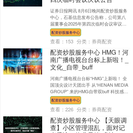
证券日报网讯 8月6日晚间配资炒股服务
中心，石基信息发布公告称，公司第八
届董事会2025年第四次临时会议审议通
过了《关于补选第八届董事会专门委员
配资炒股服务中心
会成员的议案》。....
查看：
153
分类：
券商配资
配资炒股服务中心 HMG！河
南广播电视台台标上新啦！_
文化_自带_buff
河南广播电视台台标“HMG”上新啦！ 全
国顶尖设计天团出手 从“HENAN MEDIA
GROUP” 来的HMG自带双buff 科技感拉
满的传媒气质 还藏着河南....
配资炒股服务中心
查看：
226
分类：
券商配资
配资炒股服务中心 【天眼调
查】小区管理混乱，面对记