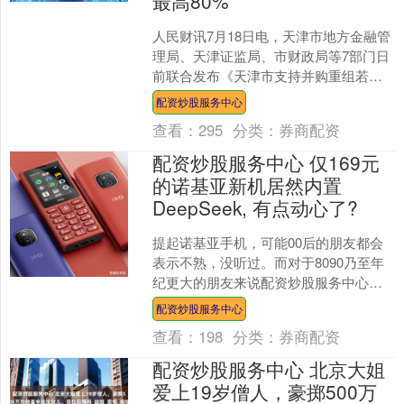
最高80%
人民财讯7月18日电，天津市地方金融管
理局、天津证监局、市财政局等7部门日
前联合发布《天津市支持并购重组若干
措施》。其中提出，支持海河产业基金
配资炒股服务中心
等政府资本联动长期....
查看：
295
分类：
券商配资
配资炒股服务中心 仅169元
的诺基亚新机居然内置
DeepSeek, 有点动心了?
提起诺基亚手机，可能00后的朋友都会
表示不熟，没听过。而对于8090乃至年
纪更大的朋友来说配资炒股服务中心，
诺基亚手机可能是永远的青春回忆，超
配资炒股服务中心
多的经典机型至今令....
查看：
198
分类：
券商配资
配资炒股服务中心 北京大姐
爱上19岁僧人，豪掷500万