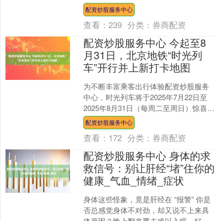
交错的婚礼，一场突如其来的命案，一
配资炒股服务中心
根树干直插进毒贩....
查看：
239
分类：
券商配资
配资炒股服务中心 今起至8
月31日，北京地铁“时光列
车”开行并上新打卡地图
为不断丰富乘客出行体验配资炒股服务
中心，时光列车将于2025年7月22日至
2025年8月31日（每周二至周日）惊喜开
行。 运行区段为1号线八通线全程，在古
配资炒股服务中心
城站始....
查看：
172
分类：
券商配资
配资炒股服务中心 身体的求
救信号：别让肝经“堵”住你的
健康_气血_情绪_症状
身体这些怪象，竟是肝经在 “报警” 你是
否总感觉身体不对劲，却又说不上来具
体原因？晚上翻来覆去难以入眠，好不