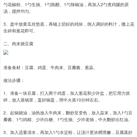
勺花椒粉、1勺生抽、1勺陈醋、1勺辣椒油，再加入2勺煮鸡腿的原
汤，搅拌均匀。
3、盘中放黄瓜丝垫底，再铺上切好的鸡块，倒入调好的料汁，撒上花
生碎和葱花即可。
二、肉末烧豆腐
准备食材：豆腐、鸡蛋、牛肉末、豆瓣酱、葱蒜。
做法步骤：
1、准备一块豆腐，打入两个鸡蛋，加入葱花和少许盐，把它用力抓
碎，放入蒸锅里，盖好锅盖，用中火蒸10分钟左右。
2、起锅烧油，油热放入牛肉末，翻炒至变色，放入蒜末，加入1勺豆
瓣酱、1勺鸡精、少许白糖、1勺生抽、少许老抽，中火翻炒出红油。
3、加入适量清水，再加入1勺水淀粉，让汤汁更浓稠滑嫩，豆腐蒸好