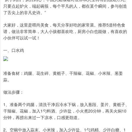
只要点起炉火，端起碗筷，每个平凡的人，都在某个瞬间，参与创造
了舌尖上的非凡史诗。”
大家好，这里是喂尚美食，每天分享好吃的家常菜。推荐5道特色食
谱，做法非常简单，大人小孩都喜欢吃，厨房小白也能做，有喜欢的
小伙伴可以试一试！
一、口水鸡
准备食材：鸡腿、花生碎、黄栀子、干辣椒、花椒、小米辣、葱姜
蒜。
做法步骤：
1、准备两个鸡腿，清洗干净后冷水下锅，放入葱段、姜片、黄栀子、
干辣椒、花椒，加入1勺料酒、少许盐，小火煮20分钟，再关火焖10
分钟，再捞出来过一下凉水，口感更劲道。
2、空碗中放入蒜末、小米辣，加入少许盐、1勺鸡精、少许白糖、1