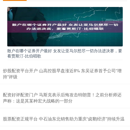
散户在哪个证券开户最好 女友让亚马尔想尽一切办法进决赛，要
看贾斯汀-比伯唱歌
炒股配资平台开户 山高控股早盘涨近8% 东吴证券首予公司“增
持”评级
配资好评配资门户 马斯克表示后悔攻击特朗普！之前分析师还
声称：这是其某种宏大战略的一部分
股票配资正规平台 中石油东北销售助力重庆“卤鹅经济”持续升温