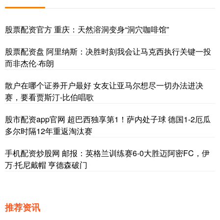
股票配资官方 重庆：天然溶洞变身“洞穴咖啡馆”
股票配资盘 阿里纳斯：决胜时刻我会让马克西执行关键一投
而非杰伦·布朗
散户在哪个证券开户最好 女友让亚马尔想尽一切办法进决
赛，要看贾斯汀-比伯唱歌
股市配资app官网 超巴西独享第1！萨内处子球 德国1-2厄瓜
多尔时隔12年重返淘汰赛
手机配资炒股网 邮报：英格兰训练赛6-0大胜迈阿密FC，伊
万·托尼戴帽 亨德森破门
推荐资讯