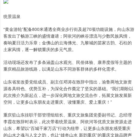
统景温泉
“黄金游轮”配备800米通透全商业步行街及超70项功能设施，向山东游
客发出了畅游三峡的盛情邀请；阿依河的峡谷漂流与少数民族风情，
奏响夏日活力乐章；金佛山的云海佛光、九黎城的苗家古韵、石柱的
土家风情，逐一解锁重庆的多元气质。
活动现场还发布了多条涵盖山水观光、民俗体验、康养度假等主题的
重庆精品旅游线路，以满足山东不同游客群体的多样化需求。
山东省发改委党组成员、副主任邓涛在致辞中指出，渝鲁两地文旅资
源各具特色、优势互补，为深化合作奠定了坚实的基础。“我们期盼以
此次推介为新起点，进一步深化两地文旅交流合作，拓展文旅发展新
空间，让更多山东朋友走进重庆、读懂重庆、爱上重庆！”
重庆驻山东挂职干部管理组组长、重庆文旅集团党委副书记、总经理
李霞在致辞时表示，此次带着统景温泉、阿依河等优质文旅资源走进
山东，希望以“百城千家万店”行动为纽带，让更多山东朋友感受重庆
的山水之魂与人文之韵，也让“雄奇山水 新韵重庆”的重庆文旅品牌声